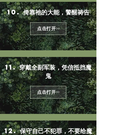
10. 倚靠祂的大能，警醒祷告
点击打开>>
11. 穿戴全副军装，凭信抵挡魔
鬼
点击打开>>
12. 保守自己不犯罪，不要给魔