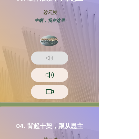
边云波
主啊，我在这里
04. 背起十架，跟从恩主