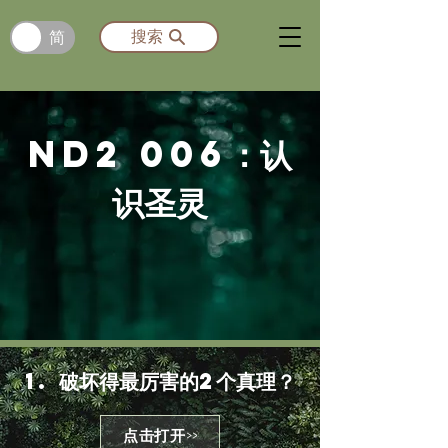
简
搜索
ND2 006：认
识圣灵
1. 破坏得最厉害的2个真理？
点击打开>>