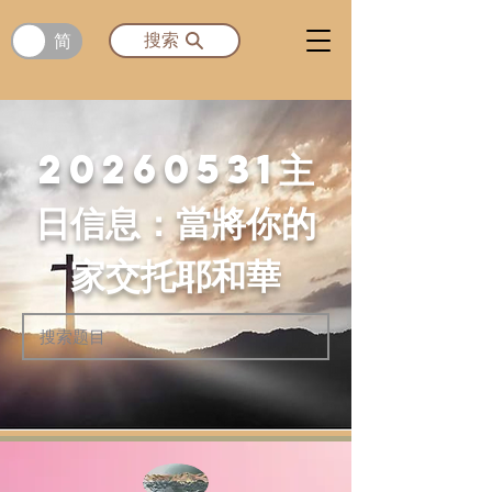
简
搜索
20260531
主
日信息：當將你的
家交托耶和華