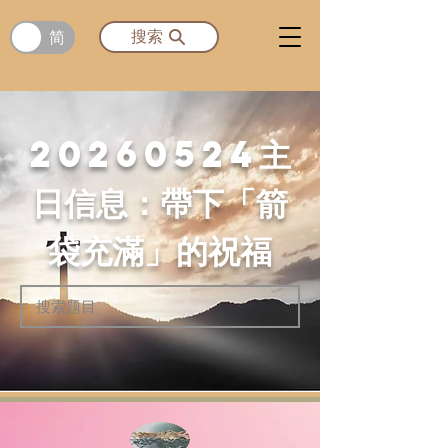
简
搜索
20260524
主
日信息：帶下「箭
袋充滿」的祝福