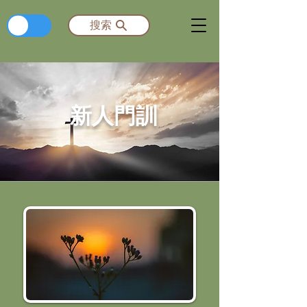
​繁
搜索
新人門訓